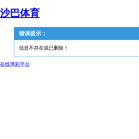
沙巴体育
错误提示：
信息不存在或已删除！
在线博彩平台