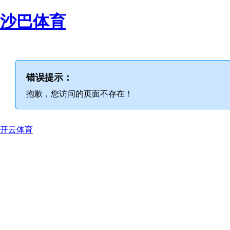
沙巴体育
错误提示：
抱歉，您访问的页面不存在！
开云体育