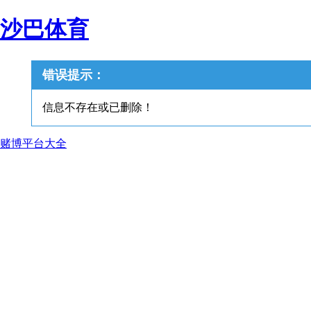
沙巴体育
错误提示：
信息不存在或已删除！
赌博平台大全